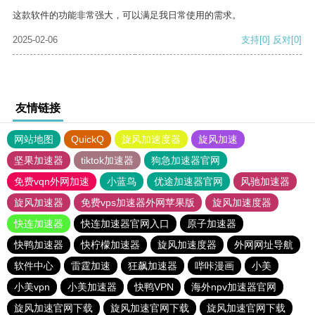
这款软件的功能非常强大，可以满足我日常使用的需求。
2025-02-06
支持
[0]
反对
[0]
友情链接
网站地图
QuickQ
旋风加速度器
旋风加速
坚果加速器
tiktok加速器
狗急加速器官网
免费vqn外网加速
小蓝鸟
优途加速器官网
风驰加速器
旋风加速器
免费vps加速器外网苹果版
旋风加速度器
快连加速器
快连加速器官网入口
原子加速器
快鸭加速器
快柠檬加速器
旋风加速度器
外网网址导航
软件中心
雷霆加速
狂飙加速器
哔咔漫画
小美
小美vpn
小美加速器
快鸭VPN
海外npv加速器官网
旋风加速官网下载
旋风加速官网下载
旋风加速官网下载