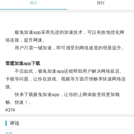
简介
排行
极兔加速app采用先进的加速技术，可以有效地优化网
络连接，提升网速。
用户只需一键加速，即可感受到网络速度的明显提升。
雷霆加速app下载
不仅如此，极兔加速app还能帮助用户解决网络延迟、
卡顿等问题，让你在游戏、视频等方面尽情畅享快速网络连
接。
快来下载极兔加速app，让你的上网体验变得更加顺
畅、快速！。
#37#
评论
游客