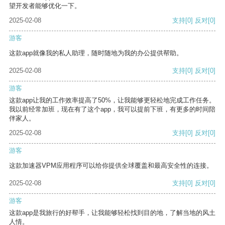
望开发者能够优化一下。
2025-02-08
支持
[0]
反对
[0]
游客
这款app就像我的私人助理，随时随地为我的办公提供帮助。
2025-02-08
支持
[0]
反对
[0]
游客
这款app让我的工作效率提高了50%，让我能够更轻松地完成工作任务。
我以前经常加班，现在有了这个app，我可以提前下班，有更多的时间陪
伴家人。
2025-02-08
支持
[0]
反对
[0]
游客
这款加速器VPM应用程序可以给你提供全球覆盖和最高安全性的连接。
2025-02-08
支持
[0]
反对
[0]
游客
这款app是我旅行的好帮手，让我能够轻松找到目的地，了解当地的风土
人情。