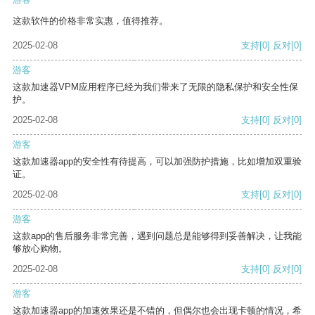
这款软件的价格非常实惠，值得推荐。
2025-02-08
支持
[0]
反对
[0]
游客
这款加速器VPM应用程序已经为我们带来了无限的隐私保护和安全性保
护。
2025-02-08
支持
[0]
反对
[0]
游客
这款加速器app的安全性有待提高，可以加强防护措施，比如增加双重验
证。
2025-02-08
支持
[0]
反对
[0]
游客
这款app的售后服务非常完善，遇到问题总是能够得到妥善解决，让我能
够放心购物。
2025-02-08
支持
[0]
反对
[0]
游客
这款加速器app的加速效果还是不错的，但偶尔也会出现卡顿的情况，希