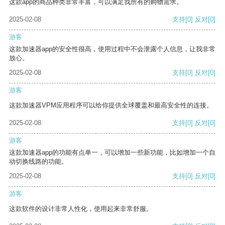
这款app的商品种类非常丰富，可以满足我所有的购物需求。
2025-02-08
支持
[0]
反对
[0]
游客
这款加速器app的安全性很高，使用过程中不会泄露个人信息，让我非常
放心。
2025-02-08
支持
[0]
反对
[0]
游客
这款加速器VPM应用程序可以给你提供全球覆盖和最高安全性的连接。
2025-02-08
支持
[0]
反对
[0]
游客
这款加速器app的功能有点单一，可以增加一些新功能，比如增加一个自
动切换线路的功能。
2025-02-08
支持
[0]
反对
[0]
游客
这款软件的设计非常人性化，使用起来非常舒服。